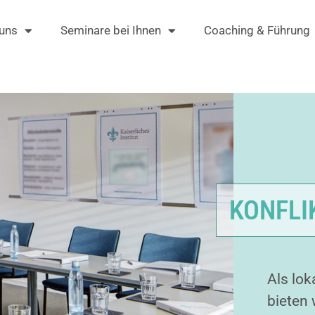
 uns
Seminare bei Ihnen
Coaching & Führung
KONFL
Als lok
bieten 