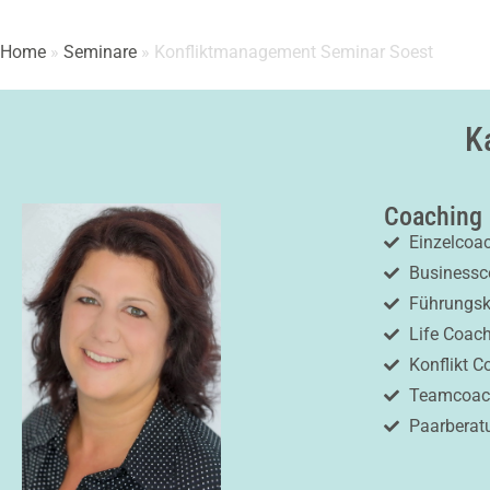
Home
»
Seminare
»
Konfliktmanagement Seminar Soest
K
Coaching
Einzelcoa
Businessc
Führungsk
Life Coac
Konflikt C
Teamcoach
Paarberat